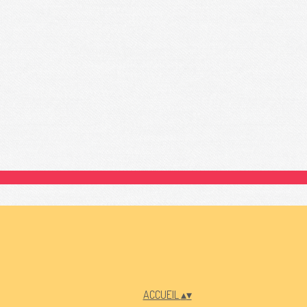
ACCUEIL
▴
▾