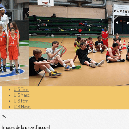
Exporter les lignes sélectionnées
Exporter toutes les colonnes
Exporter uniquement les colonnes affichées
Menu
<
>
U7 Babybasket
U9 Mixte
U11 Fém.
U11 Masc.
U13 Fém.
U13 Masc.
U15 Fém.
U15 Masc.
U18 Fém.
U18 Masc.
?>
Images de la page d'accueil