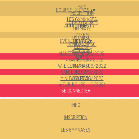
INFO
EQUIPES JEUNES
▴
▾
INSCRIPTION
LES GYMNASES
U7 BABYBASKET
ADULTES
DOCUMENTS
▴
▾
U9 MIXTE
U11 FÉM.
U21 MASC.
EVÈNEMENTS
U11 MASC.
▴
▾
SENIORS MASC.
U13 FÉM.
VETERANS
NANTERRE 92 04/2022
U13 MASC.
LOISIR
MINI BASKET 05/2022
U15 FÉM.
W-E LE MANS - 06/2022
U15 MASC.
NANTERRE92 12/2022
U18 FÉM.
MINI BASKET 06/2023
U18 MASC.
WE JL BOURG - 10/2024
SE CONNECTER
INFO
INSCRIPTION
LES GYMNASES