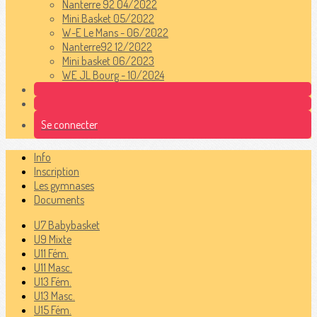
Nanterre 92 04/2022
Mini Basket 05/2022
W-E Le Mans - 06/2022
Nanterre92 12/2022
Mini basket 06/2023
WE JL Bourg - 10/2024
Se connecter
Info
Inscription
Les gymnases
Documents
U7 Babybasket
U9 Mixte
U11 Fém.
U11 Masc.
U13 Fém.
U13 Masc.
U15 Fém.