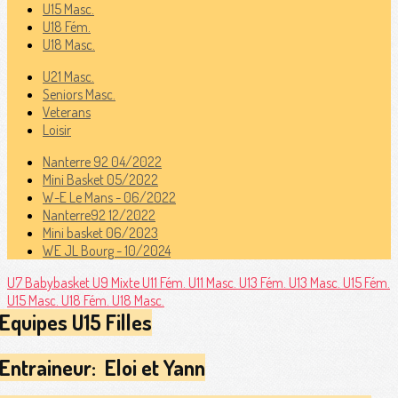
U15 Masc.
U18 Fém.
U18 Masc.
U21 Masc.
Seniors Masc.
Veterans
Loisir
Nanterre 92 04/2022
Mini Basket 05/2022
W-E Le Mans - 06/2022
Nanterre92 12/2022
Mini basket 06/2023
WE JL Bourg - 10/2024
U7 Babybasket
U9 Mixte
U11 Fém.
U11 Masc.
U13 Fém.
U13 Masc.
U15 Fém.
U15 Masc.
U18 Fém.
U18 Masc.
Equipes U15 Filles
Entraineur: Eloi et Yann