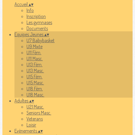
Accueil
▴
▾
Info
Inscription
Les gymnases
Documents
Equipes Jeunes
▴
▾
U7 Babybasket
U9 Mixte
U11 Fém.
U11 Masc.
U13 Fém.
U13 Masc.
U15 Fém.
U15 Masc.
U18 Fém.
U18 Masc.
Adultes
▴
▾
U21 Masc.
Seniors Masc.
Veterans
Loisir
Evènements
▴
▾