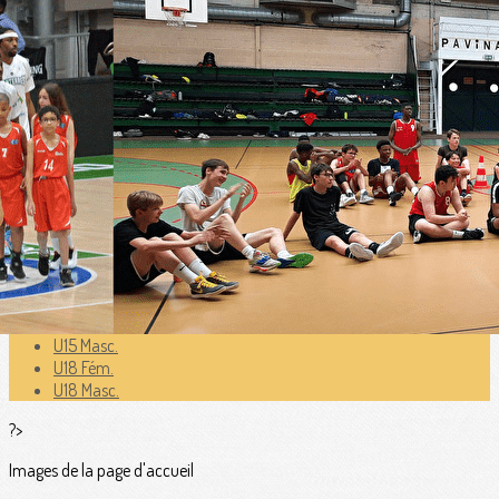
Exporter les lignes sélectionnées
Exporter toutes les colonnes
Exporter uniquement les colonnes affichées
Menu
<
>
U7 Babybasket
U9 Mixte
U11 Fém.
U11 Masc.
U13 Fém.
U13 Masc.
U15 Fém.
U15 Masc.
U18 Fém.
U18 Masc.
?>
Images de la page d'accueil